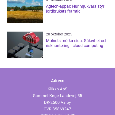
Agtech-appar: Hur mjukvara styr
jordbrukets framtid
28 oktober 2025
Molnets mörka sida: Säkerhet och
riskhantering i cloud computing
Adress