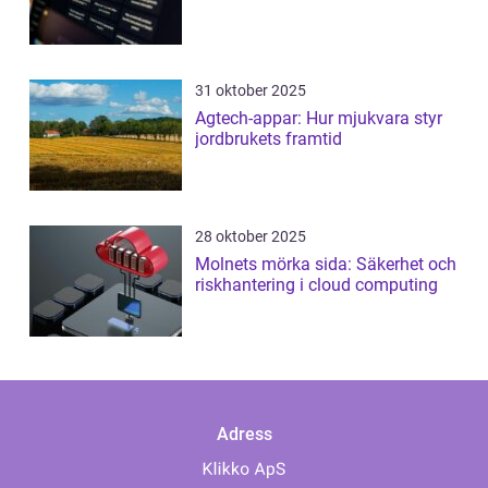
31 oktober 2025
Agtech-appar: Hur mjukvara styr
jordbrukets framtid
28 oktober 2025
Molnets mörka sida: Säkerhet och
riskhantering i cloud computing
Adress