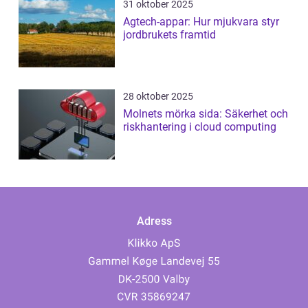
31 oktober 2025
Agtech-appar: Hur mjukvara styr
jordbrukets framtid
28 oktober 2025
Molnets mörka sida: Säkerhet och
riskhantering i cloud computing
Adress