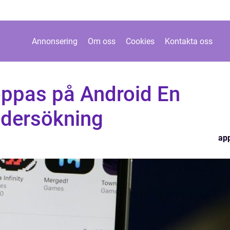
Annonsering
Om oss
Cookies
Kontakta oss
ppas på Android En
ndersökning
ap