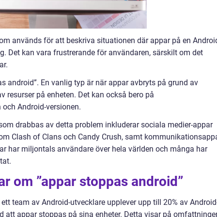
om används för att beskriva situationen där appar på en Androi
g. Det kan vara frustrerande för användaren, särskilt om det
ar.
as android”. En vanlig typ är när appar avbryts på grund av
v resurser på enheten. Det kan också bero på
 och Android-versionen.
om drabbas av detta problem inkluderar sociala medier-appar
som Clash of Clans och Candy Crush, samt kommunikationsapp
r har miljontals användare över hela världen och många har
tat.
ar om ”appar stoppas android”
ett team av Android-utvecklare upplever upp till 20% av Android
att appar stoppas på sina enheter. Detta visar på omfattninge