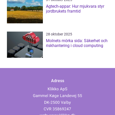
Agtech-appar: Hur mjukvara styr
jordbrukets framtid
28 oktober 2025
Molnets mörka sida: Säkerhet och
riskhantering i cloud computing
Adress