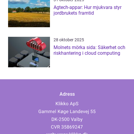
Agtech-appar: Hur mjukvara styr
jordbrukets framtid
28 oktober 2025
Molnets mörka sida: Säkerhet och
riskhantering i cloud computing
Adress