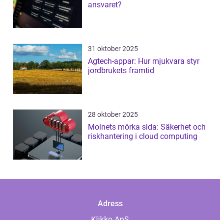
ansvaret?
31 oktober 2025
Agtech-appar: Hur mjukvara styr
jordbrukets framtid
28 oktober 2025
Molnets mörka sida: Säkerhet och
riskhantering i cloud computing
Adress