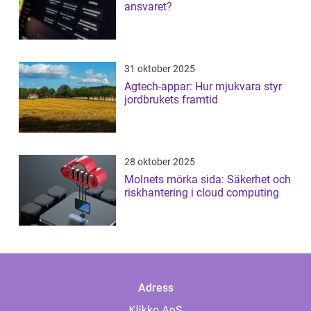
ansvaret?
31 oktober 2025
Agtech-appar: Hur mjukvara styr
jordbrukets framtid
28 oktober 2025
Molnets mörka sida: Säkerhet och
riskhantering i cloud computing
Adress