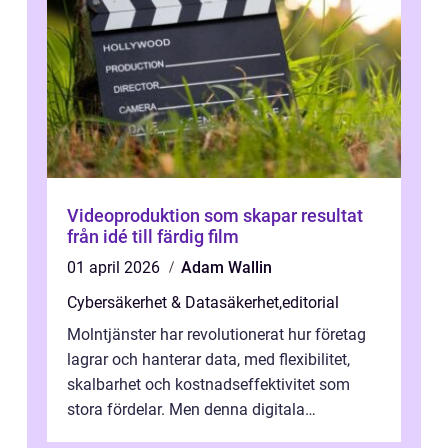
Videoproduktion som skapar resultat
från idé till färdig film
01 april 2026
Adam Wallin
Cybersäkerhet & Datasäkerhet
,
editorial
Molntjänster har revolutionerat hur företag
lagrar och hanterar data, med flexibilitet,
skalbarhet och kostnadseffektivitet som
stora fördelar. Men denna digitala
transformation kommer ...