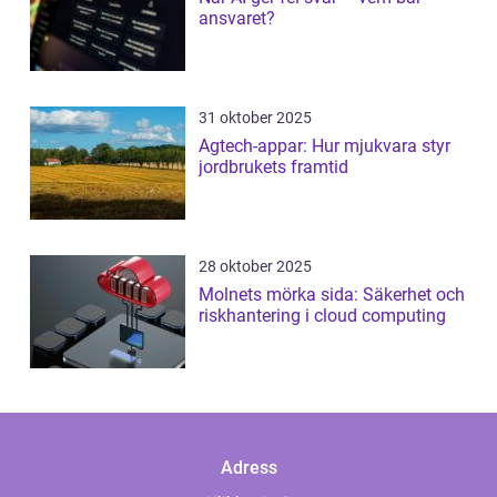
ansvaret?
31 oktober 2025
Agtech-appar: Hur mjukvara styr
jordbrukets framtid
28 oktober 2025
Molnets mörka sida: Säkerhet och
riskhantering i cloud computing
Adress