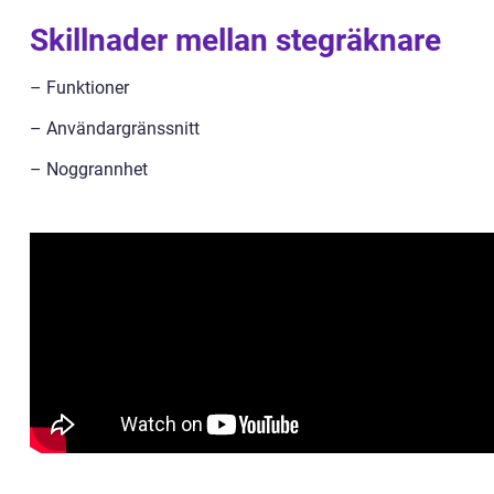
Skillnader mellan stegräknare
– Funktioner
– Användargränssnitt
– Noggrannhet