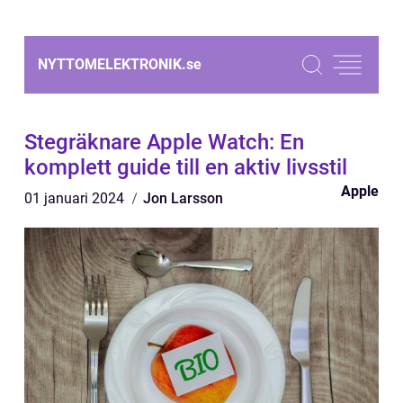
NYTTOMELEKTRONIK.
se
Stegräknare Apple Watch: En
komplett guide till en aktiv livsstil
Apple
01 januari 2024
Jon Larsson