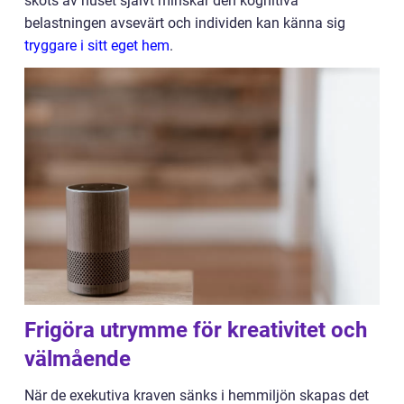
sköts av huset självt minskar den kognitiva
belastningen avsevärt och individen kan känna sig
tryggare i sitt eget hem
.
Frigöra utrymme för kreativitet och
välmående
När de exekutiva kraven sänks i hemmiljön skapas det