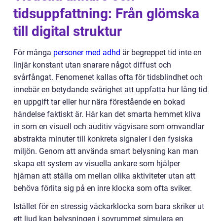
tidsuppfattning: Från glömska
till digital struktur
För många
personer med adhd
är begreppet tid inte en
linjär konstant utan snarare något diffust och
svårfångat. Fenomenet kallas ofta för tidsblindhet och
innebär en betydande svårighet att uppfatta hur lång tid
en uppgift tar eller hur nära förestående en bokad
händelse faktiskt är. Här kan det smarta hemmet kliva
in som en visuell och auditiv vägvisare som omvandlar
abstrakta minuter till konkreta signaler i den fysiska
miljön. Genom att använda smart belysning kan man
skapa ett system av visuella ankare som hjälper
hjärnan att ställa om mellan olika aktiviteter utan att
behöva förlita sig på en inre klocka som ofta sviker.
Istället för en stressig väckarklocka som bara skriker ut
ett ljud kan belysningen i sovrummet simulera en