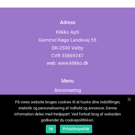
Adress
web:
www.klikko.dk
Menu
Annonsering
Om oss
På vores website bruges cookies til at huske dine indstillinger,
Cookies
statistik og personalisering af indhold og annoncer. Denne
information deles med tredjepart. Ved fortsat brug af websiden
Kontakta oss
godkender du cookiepolitikken.
Sitemap
Ok
Privatlivspolitik