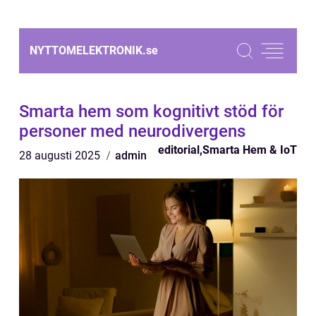
NYTTOMELEKTRONIK.
se
Smarta hem som kognitivt stöd för
personer med neurodivergens
editorial
,
Smarta Hem & IoT
28 augusti 2025
admin