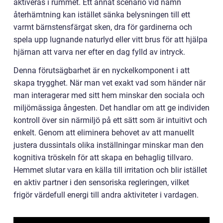
aktiveras i rummet. Ett annat scenario vid namn
återhämtning kan istället sänka belysningen till ett
varmt bärnstensfärgat sken, dra för gardinerna och
spela upp lugnande naturlyd eller vitt brus för att hjälpa
hjärnan att varva ner efter en dag fylld av intryck.
Denna förutsägbarhet är en nyckelkomponent i att
skapa trygghet. När man vet exakt vad som händer när
man interagerar med sitt hem minskar den sociala och
miljömässiga ångesten. Det handlar om att ge individen
kontroll över sin närmiljö på ett sätt som är intuitivt och
enkelt. Genom att eliminera behovet av att manuellt
justera dussintals olika inställningar minskar man den
kognitiva tröskeln för att skapa en behaglig tillvaro.
Hemmet slutar vara en källa till irritation och blir istället
en aktiv partner i den sensoriska regleringen, vilket
frigör värdefull energi till andra aktiviteter i vardagen.