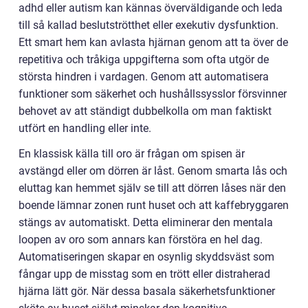
adhd eller autism kan kännas överväldigande och leda
till så kallad beslutströtthet eller exekutiv dysfunktion.
Ett smart hem kan avlasta hjärnan genom att ta över de
repetitiva och tråkiga uppgifterna som ofta utgör de
största hindren i vardagen. Genom att automatisera
funktioner som säkerhet och hushållssysslor försvinner
behovet av att ständigt dubbelkolla om man faktiskt
utfört en handling eller inte.
En klassisk källa till oro är frågan om spisen är
avstängd eller om dörren är låst. Genom smarta lås och
eluttag kan hemmet själv se till att dörren låses när den
boende lämnar zonen runt huset och att kaffebryggaren
stängs av automatiskt. Detta eliminerar den mentala
loopen av oro som annars kan förstöra en hel dag.
Automatiseringen skapar en osynlig skyddsväst som
fångar upp de misstag som en trött eller distraherad
hjärna lätt gör. När dessa basala säkerhetsfunktioner