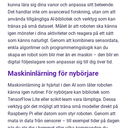
kunna lära sig dina vanor och anpassa sitt beteende.
Det handlar inte om avancerad forskning, utan om att
använda tillgängliga AI-bibliotek och verktyg som kan
tränas på små dataset. Målet är att roboten ska känna
igen mönster i dina aktiviteter och reagera på ett sätt
som känns naturligt. Genom att kombinera sensordata,
enkla algoritmer och programmeringslogik kan du
skapa en robot som blir mer än en maskin – den blir en
digital följeslagare som anpassar sig till dig över tid.
Maskininlärning för nybörjare
Maskininlärning är hjärtat i den AI som låter roboten
känna igen rutiner. För nybörjare kan bibliotek som
TensorFlow Lite eller scikit-learn vara lämpliga. Dessa
verktyg gör det möjligt att träna små modeller direkt på
Raspberry Pi eller datorn som styr roboten. Genom att
mata in data från sensorer – till exempel tider på dagen
när du rör dig i hemmet eller vilka kommandon du