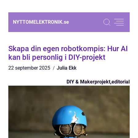
NYTTOMELEKTRONIK.
se
Skapa din egen robotkompis: Hur AI
kan bli personlig i DIY-projekt
22 september 2025
Julia Ekk
DIY & Makerprojekt
,
editorial