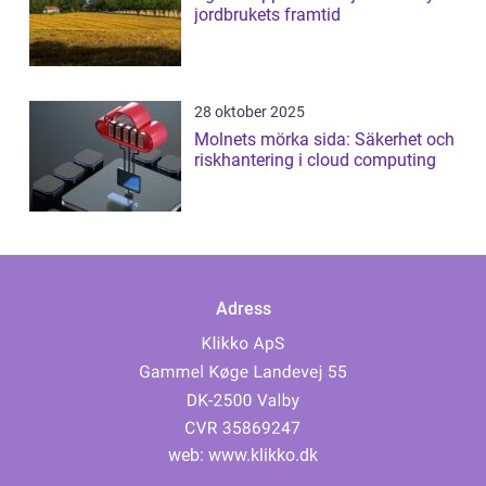
jordbrukets framtid
28 oktober 2025
Molnets mörka sida: Säkerhet och
riskhantering i cloud computing
Adress
web:
www.klikko.dk