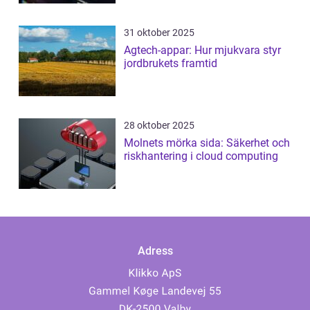
31 oktober 2025
Agtech-appar: Hur mjukvara styr
jordbrukets framtid
28 oktober 2025
Molnets mörka sida: Säkerhet och
riskhantering i cloud computing
Adress