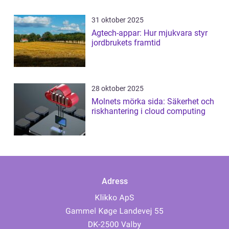
31 oktober 2025
Agtech-appar: Hur mjukvara styr
jordbrukets framtid
28 oktober 2025
Molnets mörka sida: Säkerhet och
riskhantering i cloud computing
Adress