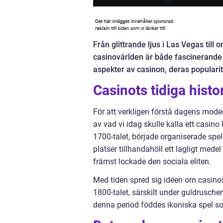
Från glittrande ljus i Las Vegas till
casinovärlden är både fascinerande 
aspekter av casinon, deras popularit
Casinots tidiga histo
För att verkligen förstå dagens moder
av vad vi idag skulle kalla ett casino
1700-talet, började organiserade spe
platser tillhandahöll ett lagligt med
främst lockade den sociala eliten.
Med tiden spred sig idéen om casinos 
1800-talet, särskilt under guldrusche
denna period föddes ikoniska spel s