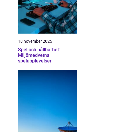
18 november 2025
Spel och hållbarhet:
Miljömedvetna
spelupplevelser