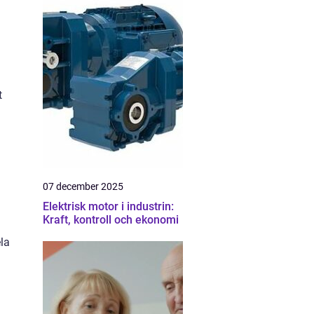
t
07 december 2025
Elektrisk motor i industrin:
Kraft, kontroll och ekonomi
n
la