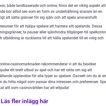
n, både landbaserade och online, finns det en viktig aspekt att
nde bör alltid ses som en form av underhållning snarare än en
igt att sätta gränser för sig själv och att spela ansvarsfullt.
surser för att hjälpa spelare att hantera sitt spelande. Dessa
ningsgränser, ta pauser eller självhindra tillgången till spelkonto
utbildning är nycklarna till att hålla spelandet till en rolig och
a online-casinomarknaden rekommenderar vi att du besöker
der ett brett utbud av spel och har ett rykte om sig att
tällande upplevelse för alla typer av spelare. Oavsett om du är e
an du hitta något som passar dina intressen och preferenser. Spe
kar allt som casinovärlden har att erbjuda!
Läs fler inlägg här