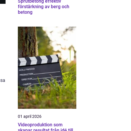
Sprutbetong effektiv
förstärkning av berg och
betong
a
ssa
01 april 2026
Videoproduktion som
skapar resultat från idé till