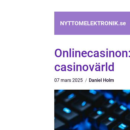
NYTTOMELEKTRONIK.
se
Onlinecasinon
casinovärld
07 mars 2025
Daniel Holm