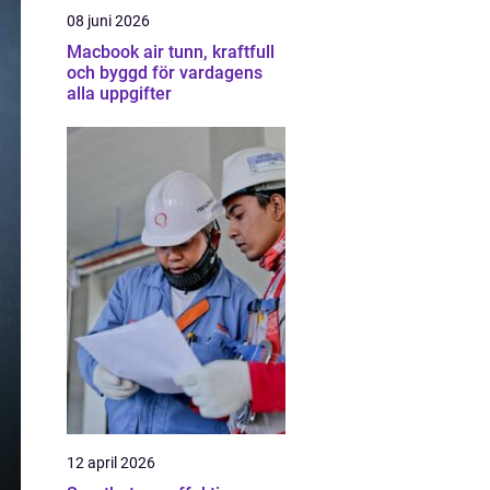
08 juni 2026
Macbook air tunn, kraftfull
och byggd för vardagens
alla uppgifter
12 april 2026