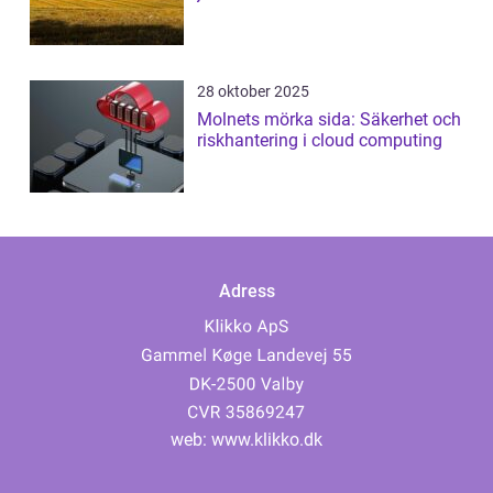
28 oktober 2025
Molnets mörka sida: Säkerhet och
riskhantering i cloud computing
Adress
web:
www.klikko.dk