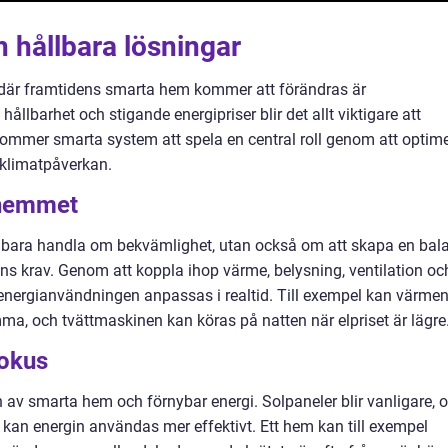
 hållbara lösningar
där framtidens smarta hem kommer att förändras är
llbarhet och stigande energipriser blir det allt viktigare att
kommer smarta system att spela en central roll genom att optim
 klimatpåverkan.
 hemmet
 bara handla om bekvämlighet, utan också om att skapa en bal
s krav. Genom att koppla ihop värme, belysning, ventilation oc
n energianvändningen anpassas i realtid. Till exempel kan värme
a, och tvättmaskinen kan köras på natten när elpriset är lägre
fokus
 av smarta hem och förnybar energi. Solpaneler blir vanligare, 
 kan energin användas mer effektivt. Ett hem kan till exempel