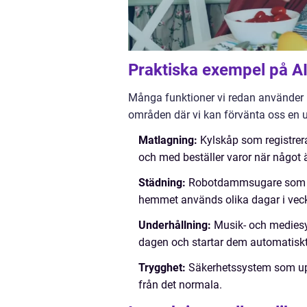
Praktiska exempel på A
Många funktioner vi redan använder 
områden där vi kan förvänta oss en u
Matlagning:
Kylskåp som registrerar
och med beställer varor när något är
Städning:
Robotdammsugare som inte
hemmet används olika dagar i vec
Underhållning:
Musik- och mediesys
dagen och startar dem automatiskt
Trygghet:
Säkerhetssystem som upp
från det normala.