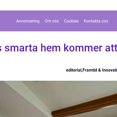
Annonsering
Om oss
Cookies
Kontakta oss
s smarta hem kommer at
editorial
,
Framtid & Innovat