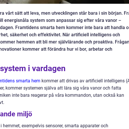
 vårt sätt att leva, men utvecklingen står bara i sin början. F
ll energisnåla system som anpassar sig efter våra vanor –
 vardagen. Framtidens smarta hem kommer inte bara att handla 
t, säkerhet och effektivitet. När artificiell intelligens och
 kommer hemmen att bli mer självlärande och proaktiva. Fråga
novationer kommer att förändra hur vi bor, arbetar och
 system i vardagen
mtidens smarta hem
kommer att drivas av artificiell intelligens (A
heter, kommer systemen själva att lära sig våra vanor och fatta
ekniken inte bara reagerar på våra kommandon, utan också kan
vt.
ande miljö
or i hemmet, exempelvis sensorer, smarta apparater och