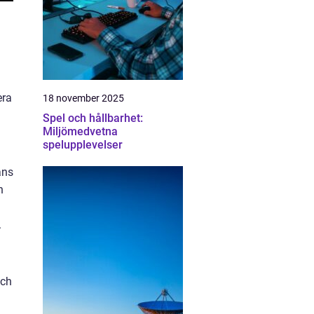
era
18 november 2025
Spel och hållbarhet:
Miljömedvetna
spelupplevelser
ans
h
n
.
och