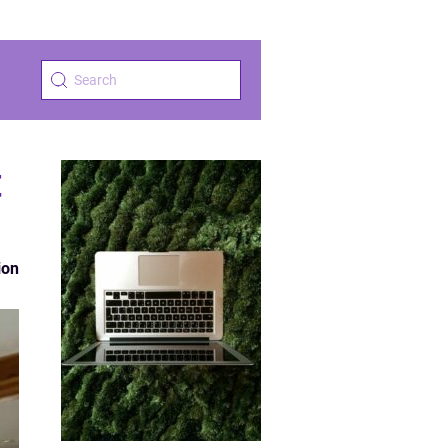
t
ion