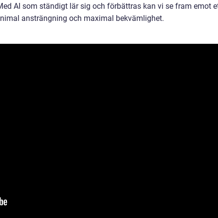
Med AI som ständigt lär sig och förbättras kan vi se fram emot e
 minimal ansträngning och maximal bekvämlighet.