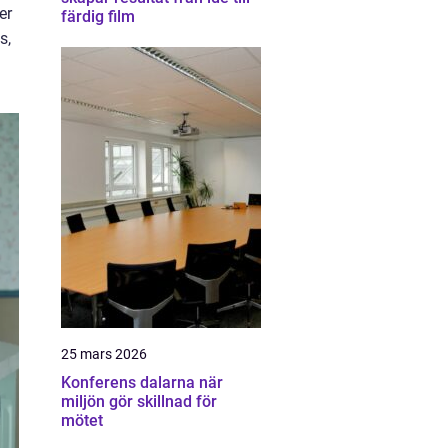
er
färdig film
s,
25 mars 2026
Konferens dalarna när
miljön gör skillnad för
mötet