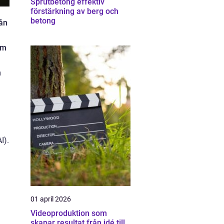
Sprutbetong effektiv
förstärkning av berg och
betong
rån
om
n
I).
01 april 2026
Videoproduktion som
skapar resultat från idé till