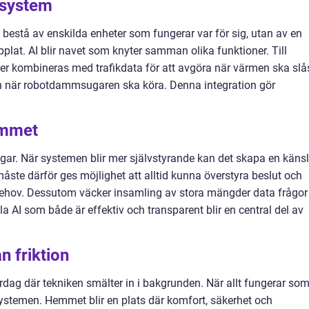
 system
estå av enskilda enheter som fungerar var för sig, utan av en
lat. AI blir navet som knyter samman olika funktioner. Till
er kombineras med trafikdata för att avgöra när värmen ska slå
ch när robotdammsugaren ska köra. Denna integration gör
emmet
gar. När systemen blir mer självstyrande kan det skapa en käns
måste därför ges möjlighet att alltid kunna överstyra beslut och
behov. Dessutom väcker insamling av stora mängder data frågor
la AI som både är effektiv och transparent blir en central del av
n friktion
rdag där tekniken smälter in i bakgrunden. När allt fungerar so
ystemen. Hemmet blir en plats där komfort, säkerhet och