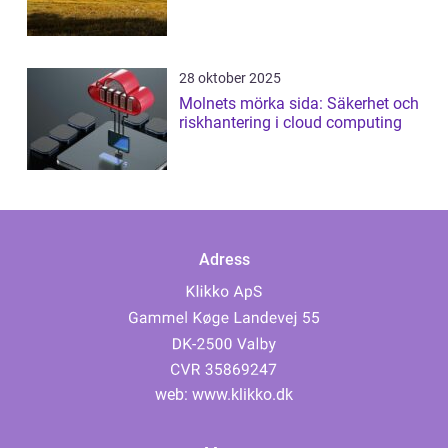
28 oktober 2025
Molnets mörka sida: Säkerhet och
riskhantering i cloud computing
Adress
web:
www.klikko.dk