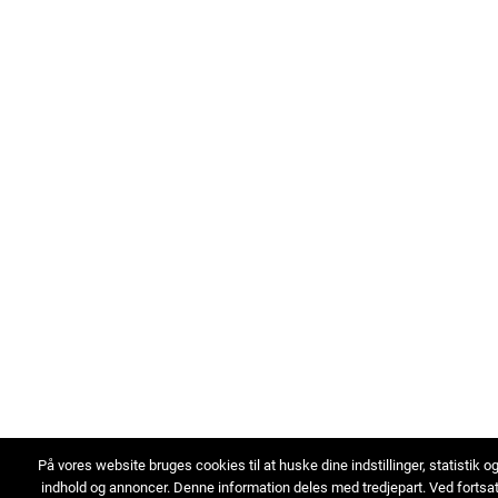
På vores website bruges cookies til at huske dine indstillinger, statistik o
indhold og annoncer. Denne information deles med tredjepart. Ved fortsa