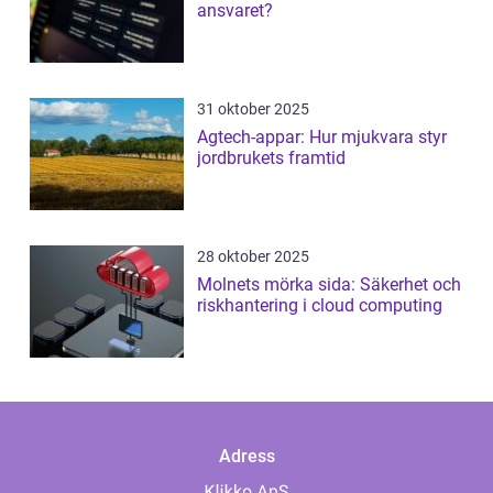
ansvaret?
31 oktober 2025
Agtech-appar: Hur mjukvara styr
jordbrukets framtid
28 oktober 2025
Molnets mörka sida: Säkerhet och
riskhantering i cloud computing
Adress