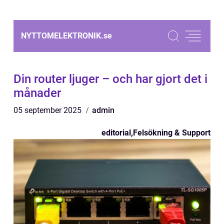
NYTTOMELEKTRONIK.
se
Din router ljuger – och har gjort det i
månader
05 september 2025
admin
editorial
,
Felsökning & Support