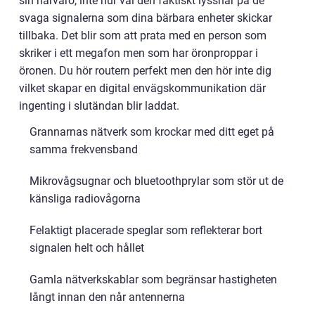
sin närvaro, inte hur väl den faktiskt lyssnar på de
svaga signalerna som dina bärbara enheter skickar
tillbaka. Det blir som att prata med en person som
skriker i ett megafon men som har öronproppar i
öronen. Du hör routern perfekt men den hör inte dig
vilket skapar en digital envägskommunikation där
ingenting i slutändan blir laddat.
Grannarnas nätverk som krockar med ditt eget på
samma frekvensband
Mikrovågsugnar och bluetoothprylar som stör ut de
känsliga radiovågorna
Felaktigt placerade speglar som reflekterar bort
signalen helt och hållet
Gamla nätverkskablar som begränsar hastigheten
långt innan den når antennerna