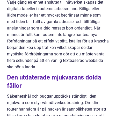
Varje gång en enhet ansluter till nätverket skapas det
digitala tabeller i routerns arbetsminne. Billiga eller
äldre modeller har ett mycket begränsat minne som
med tiden blir fullt av gamla adresser och tillfälliga
anslutningar som aldrig rensats bort ordentligt. När
minnet är fullt kan routern inte längre hantera nya
förfrågningar på ett effektivt sätt. Istället för att krascha
börjar den köa upp trafiken vilket skapar de där
mystiska fördröjningarna som gör att du måste vänta
flera sekunder på att en vanlig textbaserad webbsida
ska börja ladda.
Den utdaterade mjukvarans dolda
fällor
Säkerhetshål och buggar upptäcks ständigt i den
mjukvara som styr vår nätverksutrustning. Om din
router har några år på nacken är sannolikheten stor att
tillverkaren har slutat skicka ut uppdateringar eller att