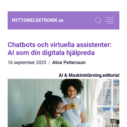
NYTTOMELEKTRONIK.
se
Chatbots och virtuella assistenter:
AI som din digitala hjälpreda
16 september 2025
Alice Pettersson
AI & Maskininlärning
,
editorial