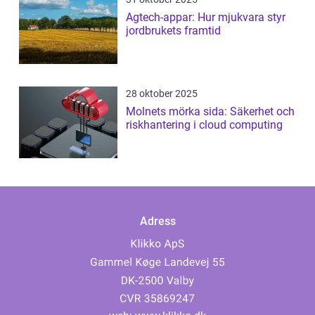
Agtech-appar: Hur mjukvara styr
jordbrukets framtid
28 oktober 2025
Molnets mörka sida: Säkerhet och
riskhantering i cloud computing
Adress