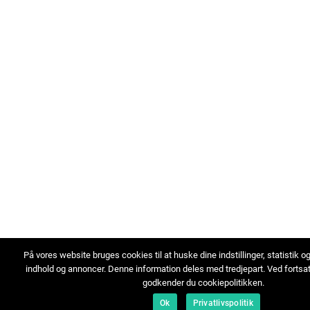
På vores website bruges cookies til at huske dine indstillinger, statistik o
indhold og annoncer. Denne information deles med tredjepart. Ved fortsa
godkender du cookiepolitikken.
Ok
Privatlivspolitik