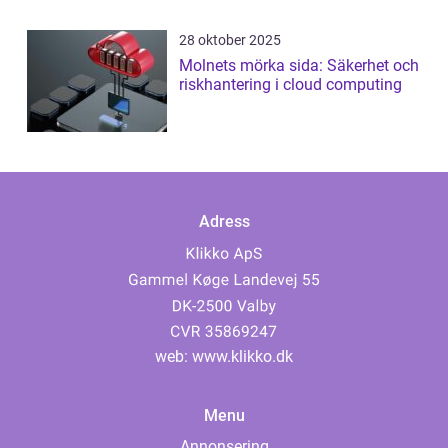
28 oktober 2025
Molnets mörka sida: Säkerhet och
riskhantering i cloud computing
Adress
web:
www.klikko.dk
Menu
Annonsering