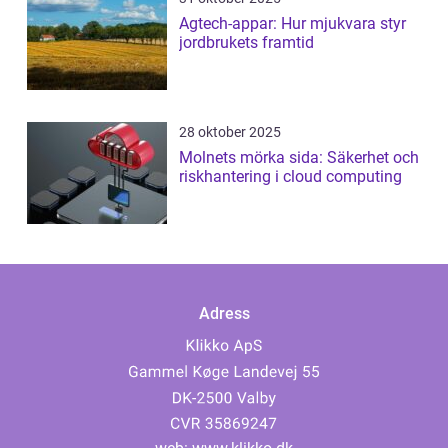
Agtech-appar: Hur mjukvara styr
jordbrukets framtid
28 oktober 2025
Molnets mörka sida: Säkerhet och
riskhantering i cloud computing
Adress