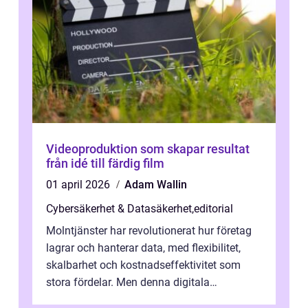
Videoproduktion som skapar resultat
från idé till färdig film
01 april 2026
Adam Wallin
Cybersäkerhet & Datasäkerhet
,
editorial
Molntjänster har revolutionerat hur företag
lagrar och hanterar data, med flexibilitet,
skalbarhet och kostnadseffektivitet som
stora fördelar. Men denna digitala
transformation kommer ...