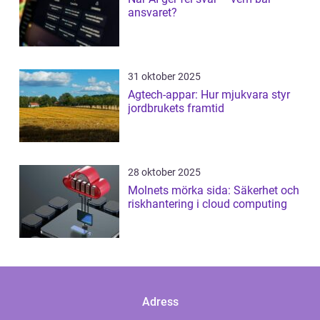
ansvaret?
31 oktober 2025
Agtech-appar: Hur mjukvara styr
jordbrukets framtid
28 oktober 2025
Molnets mörka sida: Säkerhet och
riskhantering i cloud computing
Adress