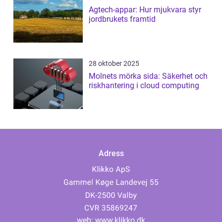
Agtech-appar: Hur mjukvara styr
jordbrukets framtid
28 oktober 2025
Molnets mörka sida: Säkerhet och
riskhantering i cloud computing
Adress
web:
www.klikko.dk