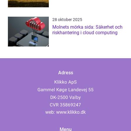
28 oktober 2025
Molnets mörka sida: Säkerhet och
riskhantering i cloud computing
Adress
web:
www.klikko.dk
Menu