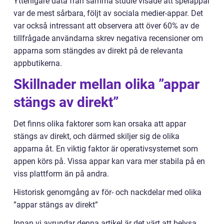
Ytterligare data från samma studie visade att spelappar
var de mest sårbara, följt av sociala medier-appar. Det
var också intressant att observera att över 60% av de
tillfrågade användarna skrev negativa recensioner om
apparna som stängdes av direkt på de relevanta
appbutikerna.
Skillnader mellan olika ”appar
stängs av direkt”
Det finns olika faktorer som kan orsaka att appar
stängs av direkt, och därmed skiljer sig de olika
apparna åt. En viktig faktor är operativsystemet som
appen körs på. Vissa appar kan vara mer stabila på en
viss plattform än på andra.
Historisk genomgång av för- och nackdelar med olika
”appar stängs av direkt”
Innan vi avrundar denna artikel är det värt att belysa