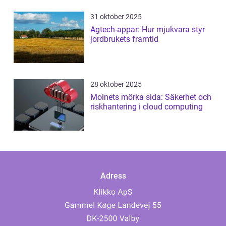
31 oktober 2025
Agtech-appar: Hur mjukvara styr
jordbrukets framtid
28 oktober 2025
Molnets mörka sida: Säkerhet och
riskhantering i cloud computing
Adress