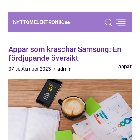
NYTTOMELEKTRONIK.
se
Appar som kraschar Samsung: En
fördjupande översikt
appar
07 september 2023
admin