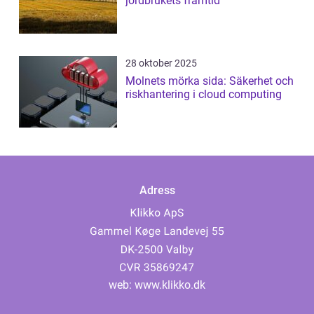
jordbrukets framtid
28 oktober 2025
Molnets mörka sida: Säkerhet och
riskhantering i cloud computing
Adress
web:
www.klikko.dk