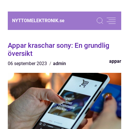
NYTTOMELEKTRONIK.
se
Appar kraschar sony: En grundlig
översikt
appar
06 september 2023
admin