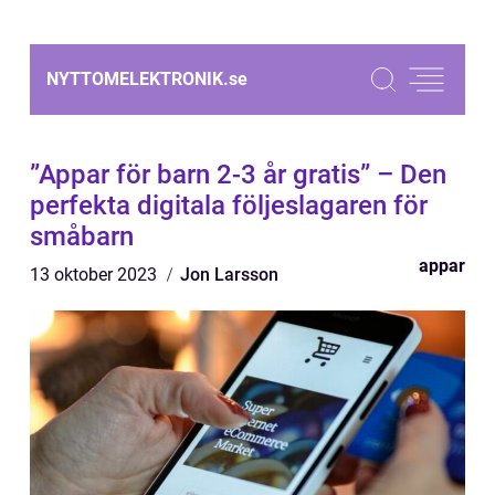
NYTTOMELEKTRONIK.
se
”Appar för barn 2-3 år gratis” – Den
perfekta digitala följeslagaren för
småbarn
appar
13 oktober 2023
Jon Larsson