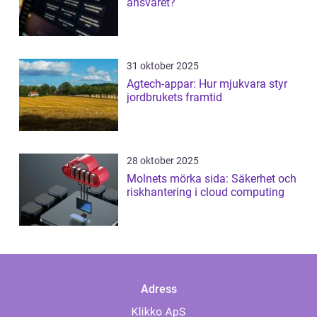
ansvaret?
31 oktober 2025
Agtech-appar: Hur mjukvara styr
jordbrukets framtid
28 oktober 2025
Molnets mörka sida: Säkerhet och
riskhantering i cloud computing
Adress