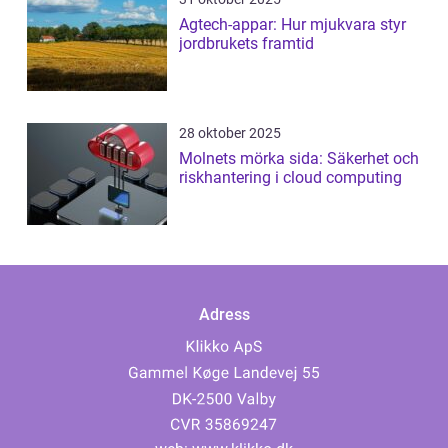
Agtech-appar: Hur mjukvara styr
jordbrukets framtid
28 oktober 2025
Molnets mörka sida: Säkerhet och
riskhantering i cloud computing
Adress