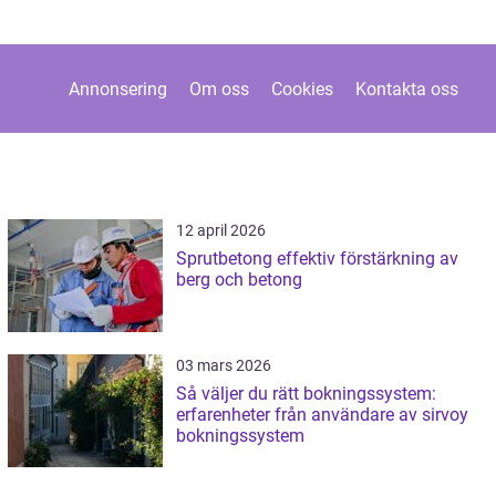
Annonsering
Om oss
Cookies
Kontakta oss
12 april 2026
Sprutbetong effektiv förstärkning av
berg och betong
03 mars 2026
Så väljer du rätt bokningssystem:
erfarenheter från användare av sirvoy
bokningssystem