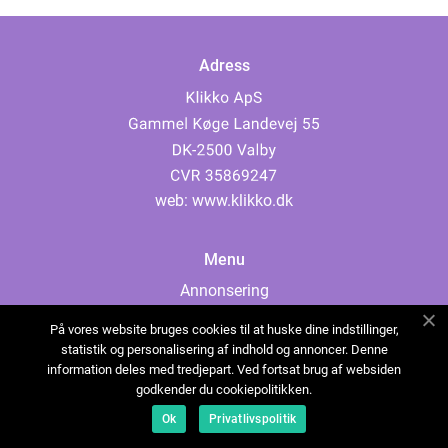
Adress
web:
www.klikko.dk
Menu
Annonsering
Om oss
På vores website bruges cookies til at huske dine indstillinger,
Cookies
statistik og personalisering af indhold og annoncer. Denne
information deles med tredjepart. Ved fortsat brug af websiden
Kontakta oss
godkender du cookiepolitikken.
Sitemap
Ok
Privatlivspolitik